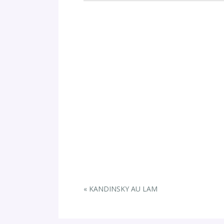
E
«
KANDINSKY AU LAM
v
e