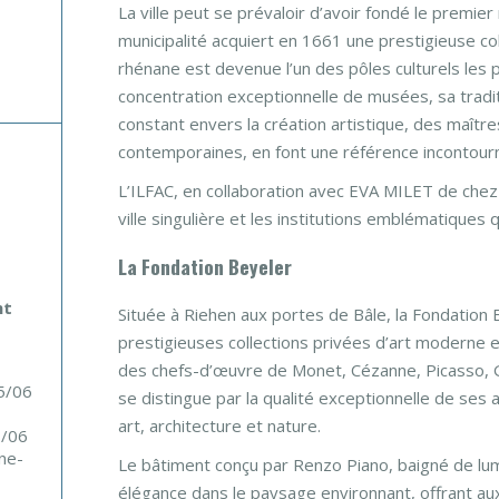
La ville peut se prévaloir d’avoir fondé le premie
municipalité acquiert en 1661 une prestigieuse coll
rhénane est devenue l’un des pôles culturels les
concentration exceptionnelle de musées, sa tra
constant envers la création artistique, des maîtr
contemporaines, en font une référence incontourn
L’ILFAC, en collaboration avec EVA MILET de chez 
ville singulière et les institutions emblématiques
La Fondation Beyeler
nt
Située à Riehen aux portes de Bâle, la Fondation B
prestigieuses collections privées d’art moderne 
des chefs-d’œuvre de Monet, Cézanne, Picasso, G
25/06
se distingue par la qualité exceptionnelle de ses a
art, architecture et nature.
8/06
ne-
Le bâtiment conçu par Renzo Piano, baigné de lum
élégance dans le paysage environnant, offrant au