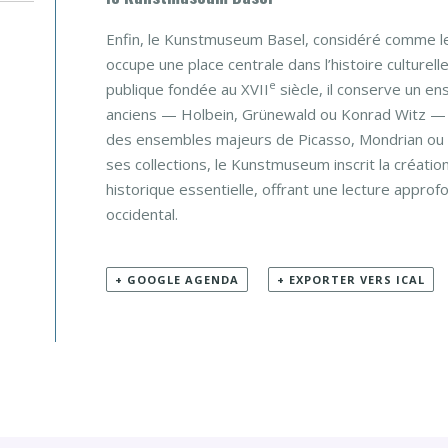
Enfin, le Kunstmuseum Basel, considéré comme le
occupe une place centrale dans l’histoire culturell
e
publique fondée au XVII
siècle, il conserve un e
anciens — Holbein, Grünewald ou Konrad Witz —
des ensembles majeurs de Picasso, Mondrian ou Kl
ses collections, le Kunstmuseum inscrit la créati
historique essentielle, offrant une lecture approf
occidental.
+ GOOGLE AGENDA
+ EXPORTER VERS ICAL