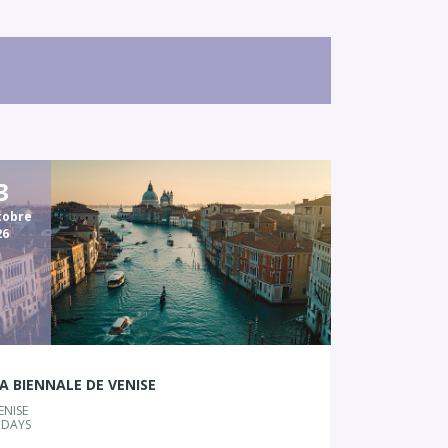
3
tobre
26
A BIENNALE DE VENISE
ENISE
 DAYS