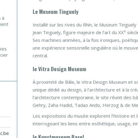
Le Museum Tinguely
n à
ment
Installé sur les rives du Rhin, le Museum Tinguel
e
Jean Tinguely, figure majeure de l’art du XX
siècle
Ses machines animées, à la fois ironiques, poétique
une expérience sensorielle singulière où le mouvem
axes
cier
central.
le Vitra Design Museum
À proximité de Bâle, le Vitra Design Museum et 
unique dédié au design, à l’architecture et à la cré
l’architecture contemporaine, le site réunit des
Gehry, Zaha Hadid, Tadao Ando, Herzog & de Meu
Les expositions du musée explorent l’histoire et 
interrogeant les liens entre esthétique, usage, in
ac.be
le Kunstmuseum Basel