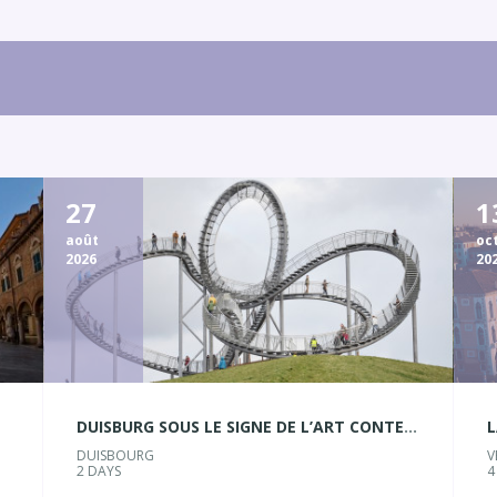
27
1
août
oc
2026
20
DUISBURG SOUS LE SIGNE DE L’ART CONTEMPORAIN
L
DUISBOURG
V
2 DAYS
4