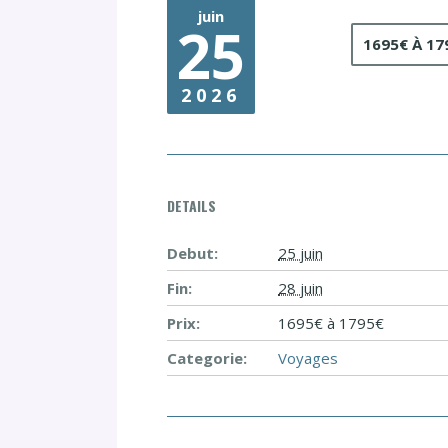
juin
25
1695€ À 17
2026
DETAILS
Debut:
25 juin
Fin:
28 juin
Prix:
1695€ à 1795€
Categorie:
Voyages