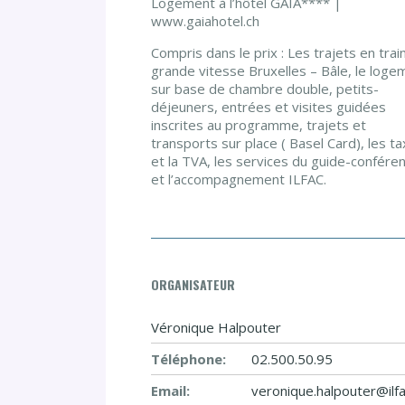
Logement à l’hôtel GAIA**** |
www.gaiahotel.ch
Compris dans le prix : Les trajets en trai
grande vitesse Bruxelles – Bâle, le loge
sur base de chambre double, petits-
déjeuners, entrées et visites guidées
inscrites au programme, trajets et
transports sur place ( Basel Card), les t
et la TVA, les services du guide-conféren
et l’accompagnement ILFAC.
ORGANISATEUR
Véronique Halpouter
Téléphone:
02.500.50.95
Email:
veronique.halpouter@ilf