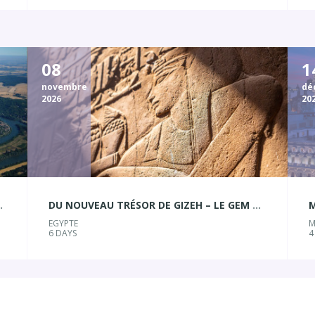
08
1
novembre
dé
2026
20
LES DE LA SEINE
DU NOUVEAU TRÉSOR DE GIZEH – LE GEM À LA PERLE D’ALEXANDRIE
M
EGYPTE
M
6 DAYS
4