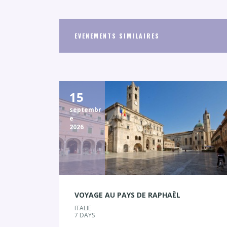
n
t
N
EVENEMENTS SIMILAIRES
a
v
i
g
15
a
t
septembr
e
i
2026
o
n
VOYAGE AU PAYS DE RAPHAËL
ITALIE
7 DAYS