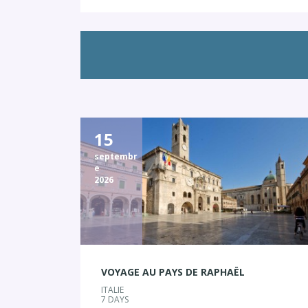
15
septembr
e
2026
VOYAGE AU PAYS DE RAPHAËL
ITALIE
7 DAYS