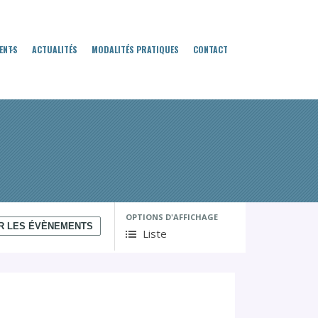
ENTS
ACTUALITÉS
MODALITÉS PRATIQUES
CONTACT
OPTIONS D'AFFICHAGE
N
Liste
a
v
i
g
a