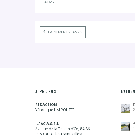
4 DAYS
E
ÉVÉNEMENTS PASSÉS
v
e
n
t
s
L
i
s
A PROPOS
EVENE
t
REDACTION
N
Véronique HALPOUTER
2
a
v
A
ILFAC A.S.B.L
Avenue de la Toison d’Or, 84-86
i
1060 Bruxelles (Saint-Gilles)