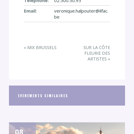
Téléphone:
02.500.50.95
Email:
veronique.halpouter@ilfac.
be
E
«
MIX BRUSSELS
SUR LA CÔTE
v
FLEURIE DES
ARTISTES
»
e
n
t
N
a
EVENEMENTS SIMILAIRES
v
i
g
a
t
08