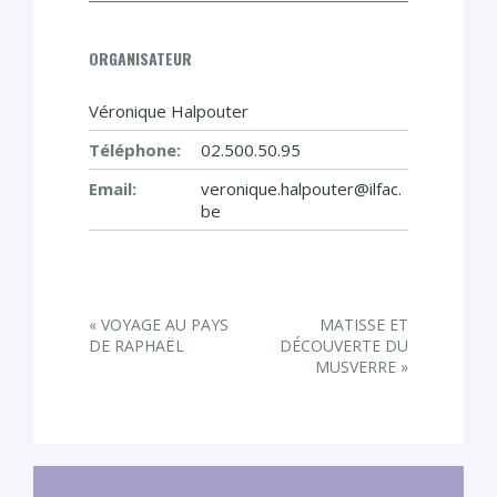
ORGANISATEUR
Véronique Halpouter
Téléphone:
02.500.50.95
Email:
veronique.halpouter@ilfac.
be
E
«
VOYAGE AU PAYS
MATISSE ET
v
DE RAPHAËL
DÉCOUVERTE DU
MUSVERRE
»
e
n
t
N
a