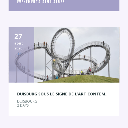
EVENEMENTS SIMILAIRES
v
i
g
a
t
27
i
août
2026
o
n
DUISBURG SOUS LE SIGNE DE L’ART CONTEMPORAIN
DUISBOURG
2 DAYS