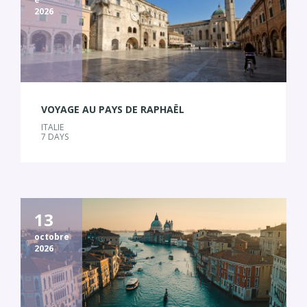
2026
VOYAGE AU PAYS DE RAPHAËL
ITALIE
7 DAYS
13
octobre
2026