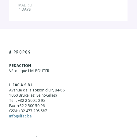
MADRID
4 DAYS
A PROPOS
REDACTION
Véronique HALPOUTER
ILFAC A.S.B.L
Avenue de la Toison d’Or, 84-86
1060 Bruxelles (Saint-Gilles)
Tél. : +32 2 500 50 95
Fax : +32 2 500 50 96
GSM: +32 477 295 587
info@ilfac.be