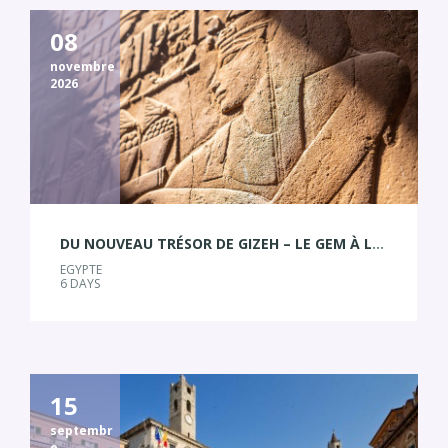
08
novembre
2026
DU NOUVEAU TRÉSOR DE GIZEH – LE GEM À LA PERLE D’ALEXANDRIE
EGYPTE
6 DAYS
15
septembr
e