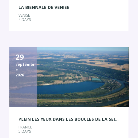
LA BIENNALE DE VENISE
VENISE
4 DAYS
29
septembr
e
2026
PLEIN LES YEUX DANS LES BOUCLES DE LA SEINE
FRANCE
5 DAYS