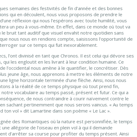
ques semaines des festivités de fin d’année et des bonnes
tions qui en découlent, nous vous proposons de prendre le
’une réflexion qui nous l’espérons avec toute humilité, vous
tera un peu à vous-même. En effet, dans ce monde où tout va
ù le bruit tant auditif que visuel envahit notre quotidien sans
ue nous nous en rendions compte, saisissons l’opportunité de
terroger sur ce temps qui fuit inexorablement.
cs, l’ont divinisé en tant que Chronos. Il est celui qui dévore ses
, qui les engloutit en les livrant à leur condition humaine. Ce
e l’occidental nous amène à le quantifier, le concrétiser. Dès
plus jeune âge, nous apprenons à mettre les éléments de notre
 une ligne horizontale terminée d’une flèche. Ainsi, nous nous
tons à la réalité de ce temps physique où tout prend fin,
t notre vocabulaire au temps passé, présent et futur. Ce qui a
onséquence, de nous contraindre à courir naïvement contre le
en sachant pertinemment que nous serons vaincus. « Au temps
d ton vol » dit Lamartine dans son poème « Le Lac ».
lignée des Romantiques où la nature est personnifiée, le temps
 une allégorie de l’oiseau en plein vol à qui il demande
ent d’arrêter sa course pour profiter du temps présent. Ainsi