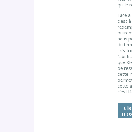
qui le 
Face à
c’est à
l’exem
outreme
nous p
du tem
créatri
l’abstr
que Kle
de ress
cette i
permett
cette 
c’est 
Juli
Hist