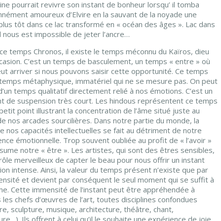
ne pourrait revivre son instant de bonheur lorsqu’ il tomba
nnément amoureux d’Elvire en la sauvant de la noyade une
plus tôt dans ce lac transformé en « océan des âges ». Lac dans
il nous est impossible de jeter l’ancre…
 ce temps Chronos, il existe le temps méconnu du Kaïros, dieu
ccasion. C’est un temps de basculement, un temps « entre » où
ut arriver si nous pouvons saisir cette opportunité. Ce temps
 temps métaphysique, immatériel qui ne se mesure pas. On peut
d’un temps qualitatif directement relié à nos émotions. C’est un
 de suspension très court. Les hindous représentent ce temps
petit point illustrant la concentration de l’âme situé juste au
de nos arcades sourcilières. Dans notre partie du monde, la
e nos capacités intellectuelles se fait au détriment de notre
gence émotionnelle. Trop souvent oubliée au profit de « l’avoir »
sume notre « être ». Les artistes, qui sont des êtres sensibles,
rôle merveilleux de capter le beau pour nous offrir un instant
on intense. Ainsi, la valeur du temps présent n’existe que par
ensité et devient par conséquent le seul moment qui se suffit à
me. Cette immensité de l’instant peut être appréhendée à
 les chefs d’œuvres de l’art, toutes disciplines confondues
re, sculpture, musique, architecture, théâtre, chant,
ture…). Ils offrent à celui qu’il le souhaite une expérience de joie