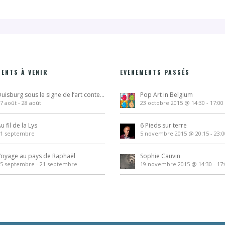
MENTS À VENIR
EVENEMENTS PASSÉS
Duisburg sous le signe de l’art contemporain
Pop Art in Belgium
7 août
-
28 août
23 octobre 2015 @ 14:30
-
17:00
u fil de la Lys
6 Pieds sur terre
11 septembre
5 novembre 2015 @ 20:15
-
23:0
Voyage au pays de Raphaël
Sophie Cauvin
15 septembre
-
21 septembre
19 novembre 2015 @ 14:30
-
17