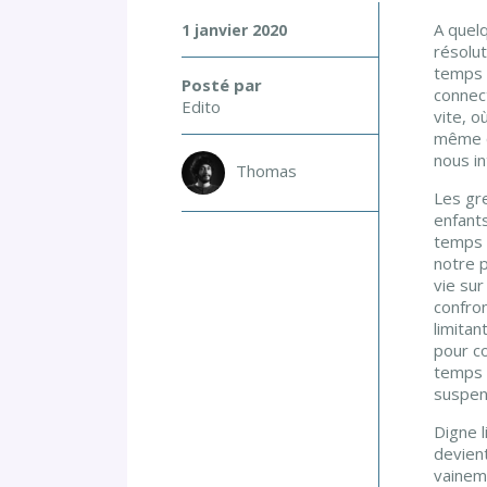
«
A quel
1 janvier 2020
L
résolu
’
temps d
Posté par
connec
A
Edito
vite, o
R
même q
T
nous in
Thomas
:
Les gre
C
enfants
E
temps d
notre 
T
vie sur
T
confron
E
limitan
pour c
I
temps 
M
suspen
M
Digne 
E
devient
N
vainem