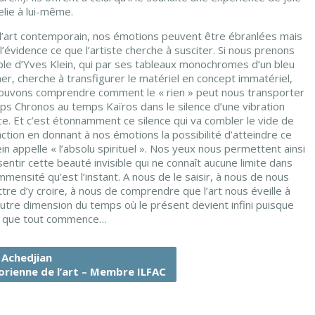
relie à lui-même.
 l’art contemporain, nos émotions peuvent être ébranlées mais
 l’évidence ce que l’artiste cherche à susciter. Si nous prenons
ple d’Yves Klein, qui par ses tableaux monochromes d’un bleu
r, cherche à transfigurer le matériel en concept immatériel,
ouvons comprendre comment le « rien » peut nous transporter
ps Chronos au temps Kaïros dans le silence d’une vibration
ce. Et c’est étonnamment ce silence qui va combler le vide de
action en donnant à nos émotions la possibilité d’atteindre ce
in appelle « l’absolu spirituel ». Nos yeux nous permettent ainsi
entir cette beauté invisible qui ne connaît aucune limite dans
mmensité qu’est l’instant. A nous de le saisir, à nous de nous
re d’y croire, à nous de comprendre que l’art nous éveille à
autre dimension du temps où le présent devient infini puisque
là que tout commence…
e Achedjian
orienne de l’art – Membre ILFAC