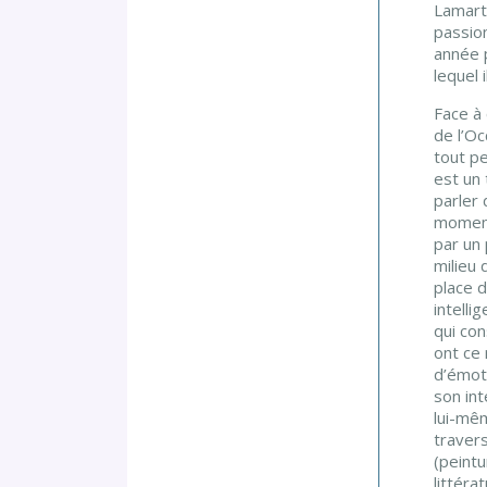
S
Lamarti
passio
I
année 
T
lequel 
É
Face à
D
de l’O
E
tout pe
L
est un
parler 
’
moment
I
par un 
N
milieu 
place d
S
intelli
T
qui con
A
ont ce 
N
d’émoti
son int
T
lui-mê
»
travers
(peintu
littéra